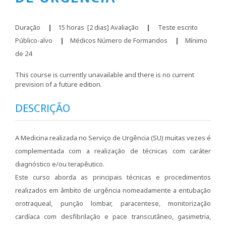
Duração
|
15 horas [2 dias] Avaliação
|
Teste escrito
Público-alvo
|
Médicos Número de Formandos
|
Mínimo
de 24
This course is currently unavailable and there is no current
prevision of a future edition.
DESCRIÇÃO
A Medicina realizada no Serviço de Urgência (SU) muitas vezes é
complementada com a realização de técnicas com caráter
diagnóstico e/ou terapêutico.
Este curso aborda as principais técnicas e procedimentos
realizados em âmbito de urgência nomeadamente a entubação
orotraqueal, punção lombar, paracentese, monitorização
cardíaca com desfibrilação e pace transcutâneo, gasimetria,