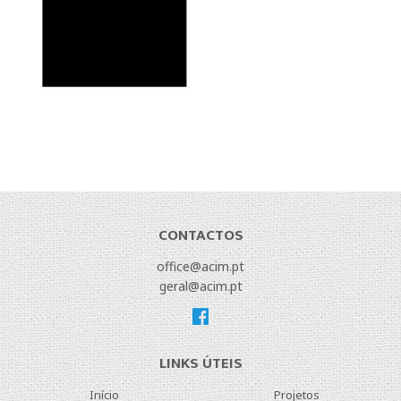
CONTACTOS
office@acim.pt
geral@acim.pt
LINKS ÚTEIS
Início
Projetos