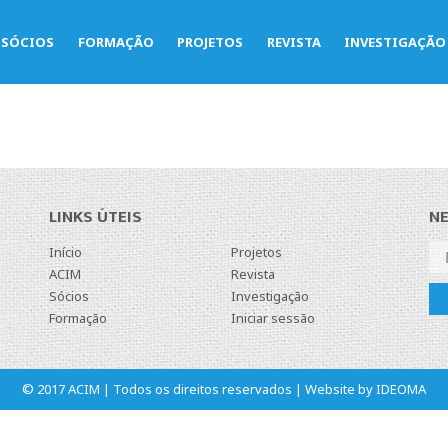
LOGO – ALFASIGMA
SÓCIOS
FORMAÇÃO
PROJETOS
REVISTA
INVESTIGAÇÃO
LINKS ÚTEIS
N
Início
Projetos
ACIM
Revista
Sócios
Investigação
Formação
Iniciar sessão
© 2017 ACIM | Todos os direitos reservados | Website by
IDEOMA