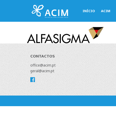
INÍCIO
ACIM
CONTACTOS
office@acim.pt
geral@acim.pt