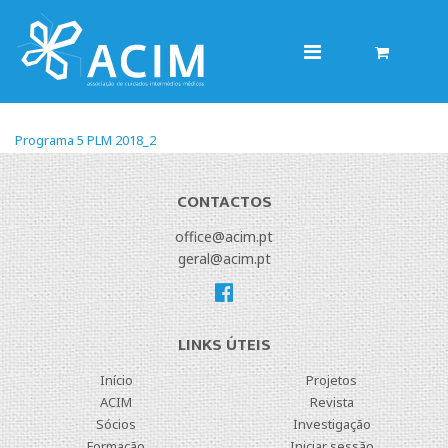
PROGRAMA 5 PLM 2018_2
Programa 5 PLM 2018_2
CONTACTOS
office@acim.pt
geral@acim.pt
LINKS ÚTEIS
Início
Projetos
ACIM
Revista
Sócios
Investigação
Formação
Iniciar sessão