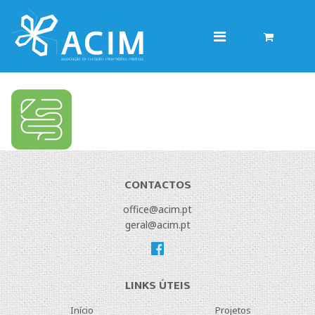
SPG_CMYK
CONTACTOS
office@acim.pt
geral@acim.pt
LINKS ÚTEIS
Início
Projetos