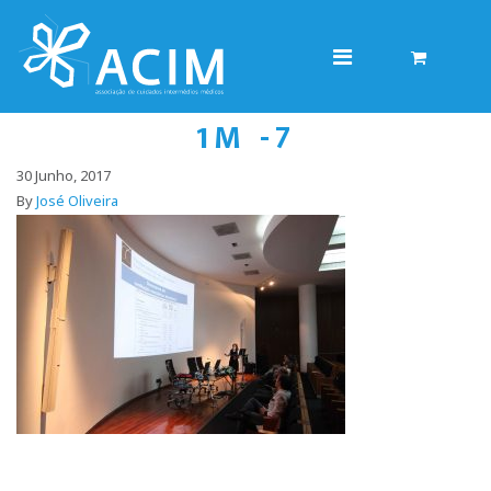
1M -7
30 Junho, 2017
By
José Oliveira