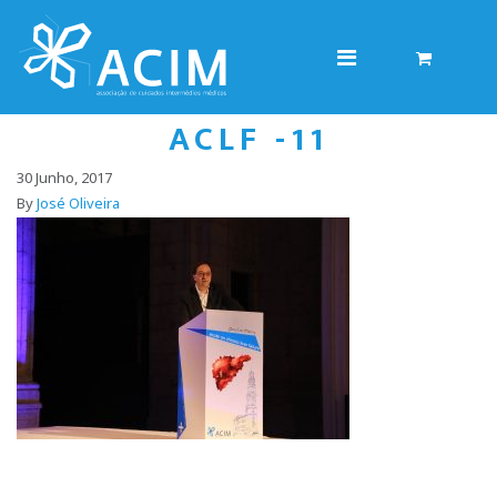
ACLF -11
30 Junho, 2017
By
José Oliveira