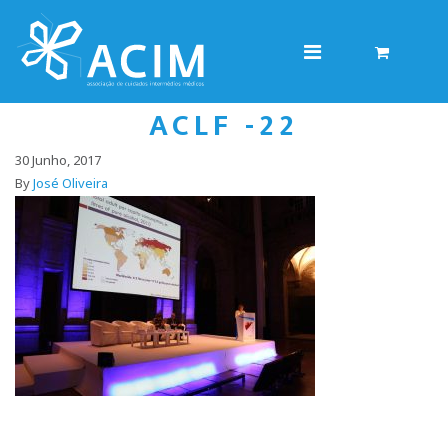
ACLF -22
30 Junho, 2017
By
José Oliveira