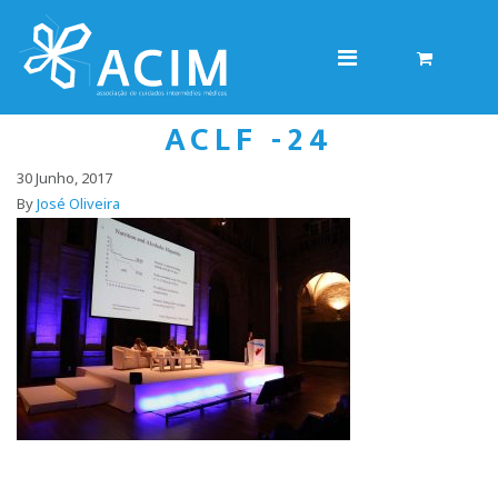
ACLF -24
30 Junho, 2017
By
José Oliveira