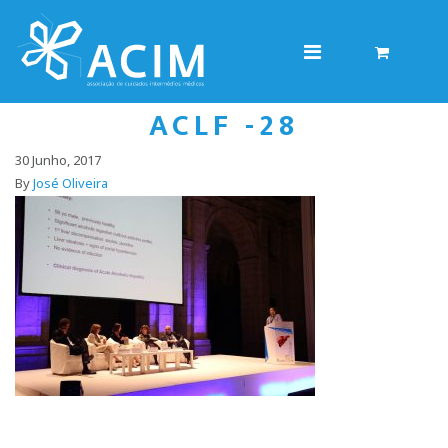
ACLF -28
30 Junho, 2017
By
José Oliveira