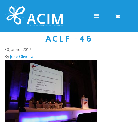
ACLF -46
30 Junho, 2017
By
José Oliveira