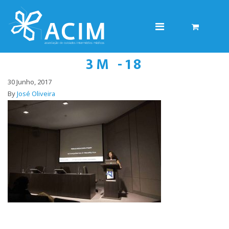
3M -18
30 Junho, 2017
By
José Oliveira