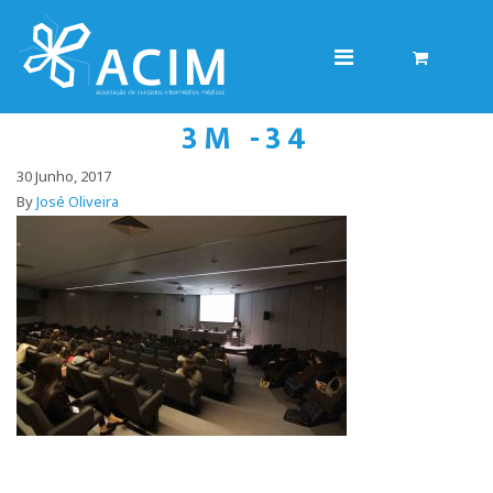
3M -34
30 Junho, 2017
By
José Oliveira