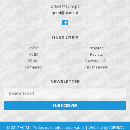
office@acim.pt
geral@acim.pt
LINKS ÚTEIS
Início
Projetos
ACIM
Revista
Sócios
Investigação
Formação
Iniciar sessão
NEWSLETTER
© 2017 ACIM | Todos os direitos reservados | Website by
IDEOMA