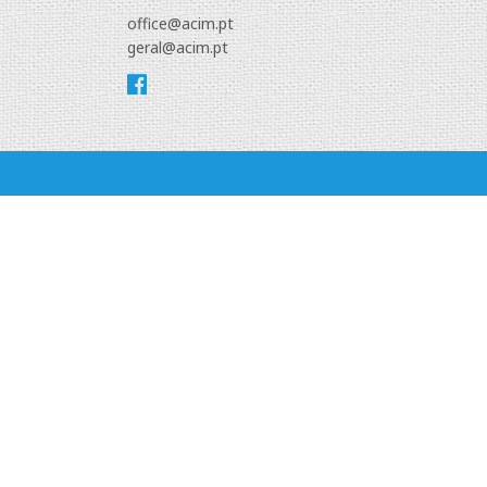
office@acim.pt
geral@acim.pt