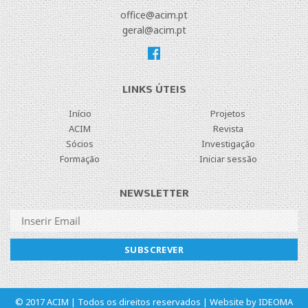
office@acim.pt
geral@acim.pt
LINKS ÚTEIS
Início
Projetos
ACIM
Revista
Sócios
Investigação
Formação
Iniciar sessão
NEWSLETTER
© 2017 ACIM | Todos os direitos reservados | Website by
IDEOMA