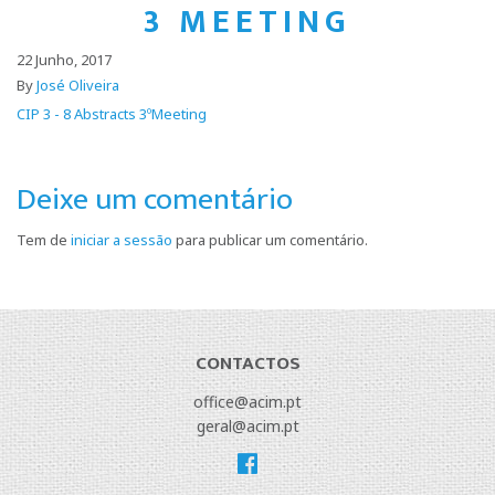
3ºMEETING
22 Junho, 2017
By
José Oliveira
CIP 3 - 8 Abstracts 3ºMeeting
Deixe um comentário
Tem de
iniciar a sessão
para publicar um comentário.
CONTACTOS
office@acim.pt
geral@acim.pt